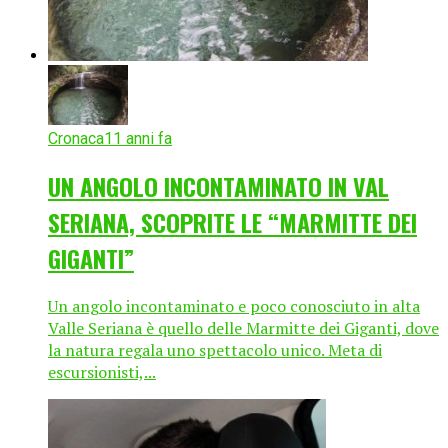
Cronaca
11 anni fa
UN ANGOLO INCONTAMINATO IN VAL
SERIANA, SCOPRITE LE “MARMITTE DEI
GIGANTI”
Un angolo incontaminato e poco conosciuto in alta
Valle Seriana è quello delle Marmitte dei Giganti, dove
la natura regala uno spettacolo unico. Meta di
escursionisti,...