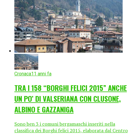
Cronaca
11 anni fa
TRA I 158 “BORGHI FELICI 2015” ANCHE
UN PO’ DI VALSERIANA CON CLUSONE,
ALBINO E GAZZANIGA
Sono ben 3 i comuni bergamaschi inseriti nella
classifica dei Borghi felici 2015, elaborata dal Centro