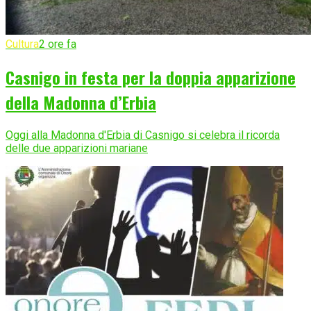
Cultura
2 ore fa
Casnigo in festa per la doppia apparizione
della Madonna d’Erbia
Oggi alla Madonna d'Erbia di Casnigo si celebra il ricorda
delle due apparizioni mariane