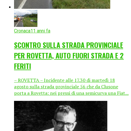
Cronaca
11 anni fa
SCONTRO SULLA STRADA PROVINCIALE
PER ROVETTA, AUTO FUORI STRADA E 2
FERITI
– ROVETTA – Incidente alle 17.30 di martedì 18
agosto sulla strada provinciale 56 che da Clusone
porta a Rovetta: nei pressi di una semicurva una Fiat...