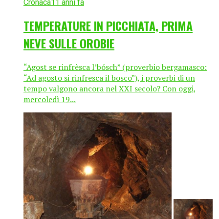
Cronaca
11 anni fa
TEMPERATURE IN PICCHIATA, PRIMA
NEVE SULLE OROBIE
“Agost se rinfrèsca l’bósch” (proverbio bergamasco:
“Ad agosto si rinfresca il bosco”), i proverbi di un
tempo valgono ancora nel XXI secolo? Con oggi,
mercoledì 19...