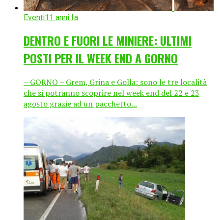
Eventi
11 anni fa
DENTRO E FUORI LE MINIERE: ULTIMI
POSTI PER IL WEEK END A GORNO
– GORNO – Grem, Grina e Golla: sono le tre località
che si potranno scoprire nel week end del 22 e 23
agosto grazie ad un pacchetto...