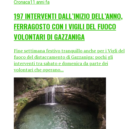
Cronaca
11 anni fa
197 INTERVENTI DALL’INIZIO DELL’ANNO,
FERRAGOSTO CON I VIGILI DEL FUOCO
VOLONTARI DI GAZZANIGA
Fine settimana festivo tranquillo anche per i Vigli del
fuoco del distaccamento di Gazzaniga: pochi gli
interventi tra sabato e domenica da parte dei
volontari che operano...