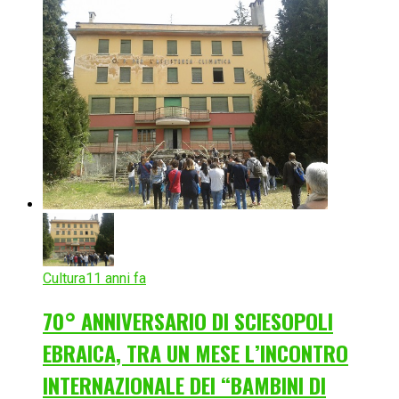
Cultura
11 anni fa
70° ANNIVERSARIO DI SCIESOPOLI
EBRAICA, TRA UN MESE L’INCONTRO
INTERNAZIONALE DEI “BAMBINI DI