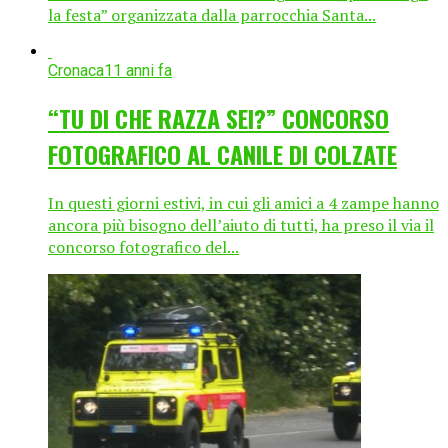
la festa” organizzata dalla parrocchia Santa...
Cronaca
11 anni fa
“TU DI CHE RAZZA SEI?” CONCORSO
FOTOGRAFICO AL CANILE DI COLZATE
In questi giorni estivi, in cui gli amici a 4 zampe hanno
ancora più bisogno dell’aiuto di tutti, ha preso il via il
concorso fotografico del...