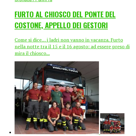
FURTO AL CHIOSCO DEL PONTE DEL
COSTONE, APPELLO DEI GESTORI
Come si dice… i ladri non vanno in vacanza. Furto
nella notte tra il 15 e il 16 agosto: ad essere preso di
mira il chiosco...