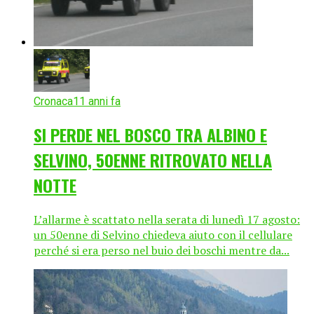
Cronaca
11 anni fa
SI PERDE NEL BOSCO TRA ALBINO E
SELVINO, 50ENNE RITROVATO NELLA
NOTTE
L’allarme è scattato nella serata di lunedì 17 agosto:
un 50enne di Selvino chiedeva aiuto con il cellulare
perché si era perso nel buio dei boschi mentre da...