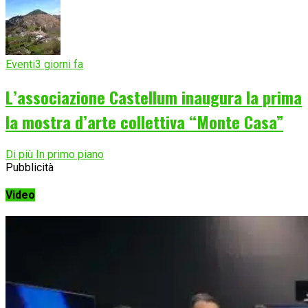
Eventi
3 giorni fa
L’associazione Castellum inaugura la prima
la mostra d’arte collettiva “Monte Casa”
Di più In primo piano
Pubblicità
Video