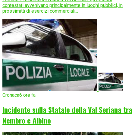
contestati avvenivano principalmente in luoghi pubblici, in
prossimità di esercizi commerciali...
Cronaca
6 ore fa
Incidente sulla Statale della Val Seriana tra
Nembro e Albino