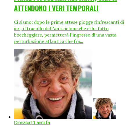
ATTENDONO I VERI TEMPORALI
Ci siamo: dopo le prime attese piogge rinfrescanti di
ieri, il tracollo dell’anticiclone che ci ha fatto
boccheggiare, permetterà l’ingresso di una vasta
perturbazione atlantica che fra...
Cronaca
11 anni fa