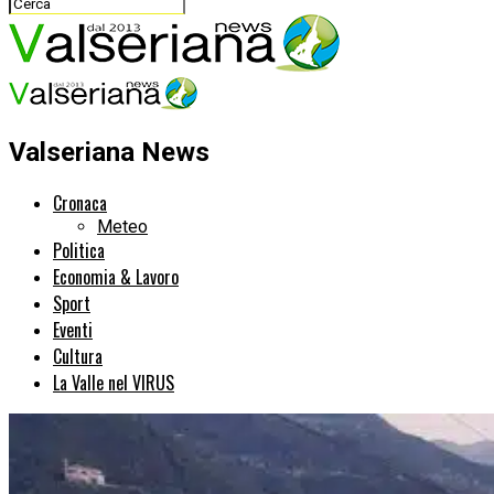
Valseriana News
Cronaca
Meteo
Politica
Economia & Lavoro
Sport
Eventi
Cultura
La Valle nel VIRUS