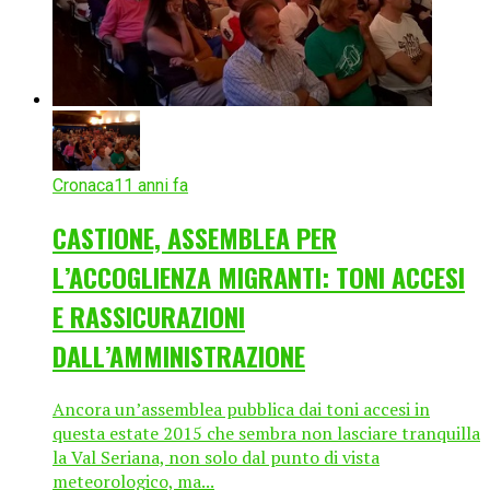
Cronaca
11 anni fa
CASTIONE, ASSEMBLEA PER
L’ACCOGLIENZA MIGRANTI: TONI ACCESI
E RASSICURAZIONI
DALL’AMMINISTRAZIONE
Ancora un’assemblea pubblica dai toni accesi in
questa estate 2015 che sembra non lasciare tranquilla
la Val Seriana, non solo dal punto di vista
meteorologico, ma...