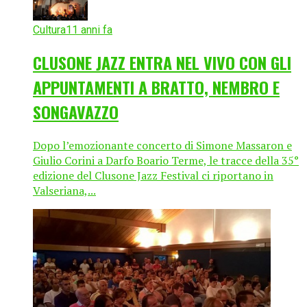
Cultura
11 anni fa
CLUSONE JAZZ ENTRA NEL VIVO CON GLI
APPUNTAMENTI A BRATTO, NEMBRO E
SONGAVAZZO
Dopo l’emozionante concerto di Simone Massaron e
Giulio Corini a Darfo Boario Terme, le tracce della 35°
edizione del Clusone Jazz Festival ci riportano in
Valseriana,...