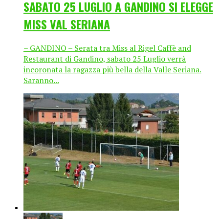
SABATO 25 LUGLIO A GANDINO SI ELEGGE
MISS VAL SERIANA
– GANDINO – Serata tra Miss al Rigel Caffè and
Restaurant di Gandino, sabato 25 Luglio verrà
incoronata la ragazza più bella della Valle Seriana.
Saranno...