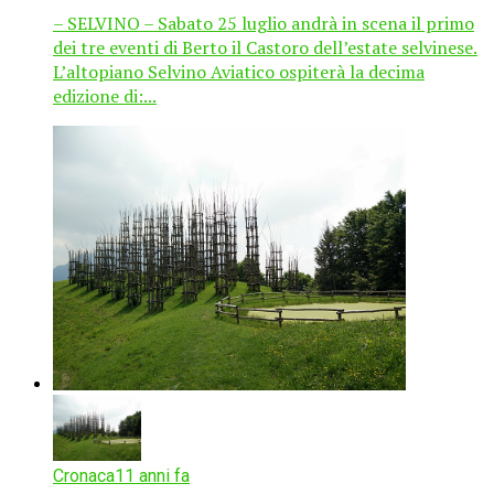
– SELVINO – Sabato 25 luglio andrà in scena il primo
dei tre eventi di Berto il Castoro dell’estate selvinese.
L’altopiano Selvino Aviatico ospiterà la decima
edizione di:...
Cronaca
11 anni fa