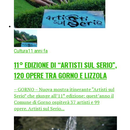
Cultura
11 anni fa
11° EDIZIONE DI “ARTISTI SUL SERIO”,
120 OPERE TRA GORNO E LIZZOLA
– GORNO – Nuova mostra itinerante “Artisti sul
Serio” che giunge all’11° edizione: quest’anno il
Comune di Gorno ospiterà 37 artisti e 99
opere. Artisti sul Serio...