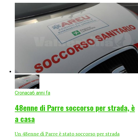
Cronaca
6 anni fa
48enne di Parre soccorso per strada, è
a casa
Un 48enne di Parre è stato soccorso per strada