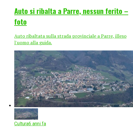
Auto si ribalta a Parre, nessun ferito –
foto
Auto ribaltata sulla strada provinciale a Parre, illeso
l'uomo alla guida.
Cultura
6 anni fa