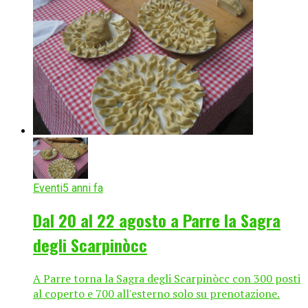
Eventi
5 anni fa
Dal 20 al 22 agosto a Parre la Sagra
degli Scarpinòcc
A Parre torna la Sagra degli Scarpinòcc con 300 posti
al coperto e 700 all'esterno solo su prenotazione.