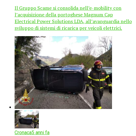
Il Gruppo Scame si consolida nell’e-mobility con
l’acquisizione della portoghese Magnum Cap
Electrical Power Solutions LDA, all’avanguardia nello
sviluppo di sistemi di ricarica per veicoli elettrici.
Cronaca
5 anni fa