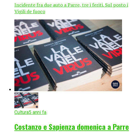
Incidente fra due auto a Parre, tre i feriti. Sul posto i
Vigili de fuoco
Cultura
5 anni fa
Costanzo e Sapienza domenica a Parre