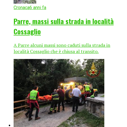
Cronaca
6 anni fa
Parre, massi sulla strada in località
Cossaglio
A Parre alcuni massi sono caduti sulla strada in
località Cossaglio che è chiusa al transito.