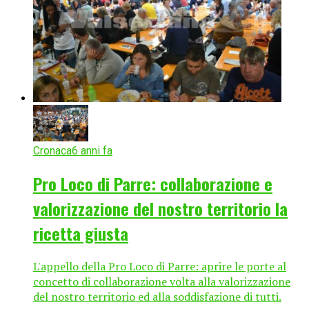
Cronaca
6 anni fa
Pro Loco di Parre: collaborazione e
valorizzazione del nostro territorio la
ricetta giusta
L'appello della Pro Loco di Parre: aprire le porte al
concetto di collaborazione volta alla valorizzazione
del nostro territorio ed alla soddisfazione di tutti.