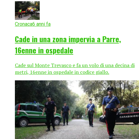
Cronaca
6 anni fa
Cade in una zona impervia a Parre,
16enne in ospedale
Cade sul Monte Trevasco e fa un volo di una decina di
metri, 16enne in ospedale in codice giallo.