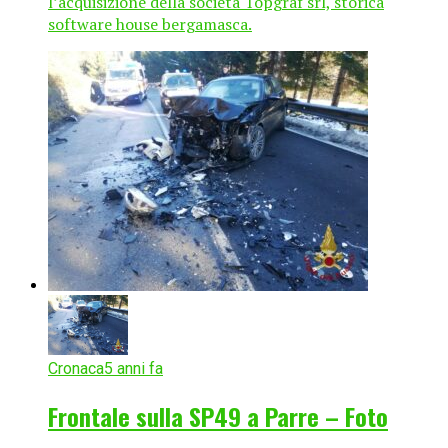
l’acquisizione della società Topgraf srl, storica
software house bergamasca.
Cronaca
5 anni fa
Frontale sulla SP49 a Parre – Foto