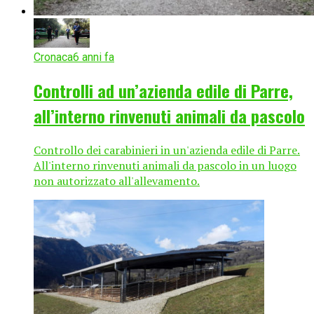
Cronaca
6 anni fa
Controlli ad un’azienda edile di Parre,
all’interno rinvenuti animali da pascolo
Controllo dei carabinieri in un'azienda edile di Parre.
All'interno rinvenuti animali da pascolo in un luogo
non autorizzato all'allevamento.