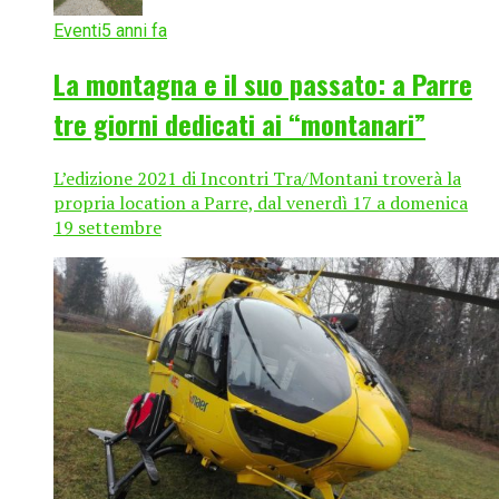
Eventi
5 anni fa
La montagna e il suo passato: a Parre
tre giorni dedicati ai “montanari”
L’edizione 2021 di Incontri Tra/Montani troverà la
propria location a Parre, dal venerdì 17 a domenica
19 settembre