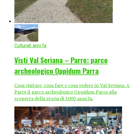
Cultura
6 anni fa
Visti Val Seriana – Parre: parco
archeologico Oppidum Parra
Cosa visitare, cosa fare e cosa vedere in Val Seriana. A
Parre il parco archeologico Oppidum Parra alla
scoperta della storia di 3000 anni fa.