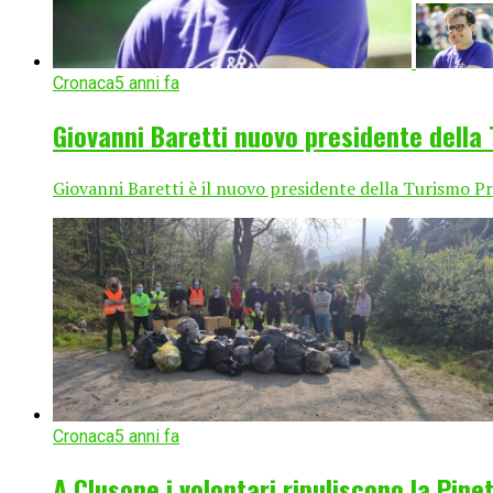
Cronaca
5 anni fa
Giovanni Baretti nuovo presidente della
Giovanni Baretti è il nuovo presidente della Turismo P
Cronaca
5 anni fa
A Clusone i volontari ripuliscono la Pineta