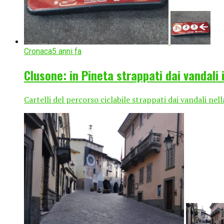
Cronaca
5 anni fa
Clusone: in Pineta strappati dai vandali i 
Cartelli del percorso ciclabile strappati dai vandali nel