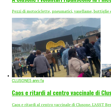
Pezzi di motociclette, pneumatici, vasellame, bottiglie e
CLUSONE
5 anni fa
Caos e ritardi al centro vaccinale di Clu
Caos e ritardi al centro vaccinale di Clusone. L'ASST 