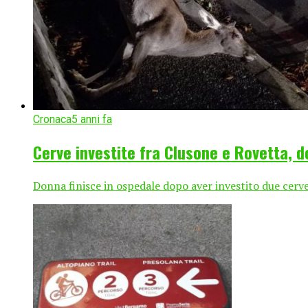
Cronaca
5 anni fa
Cerve investite fra Clusone e Rovetta, d
Donna finisce in ospedale dopo aver investito due cerve